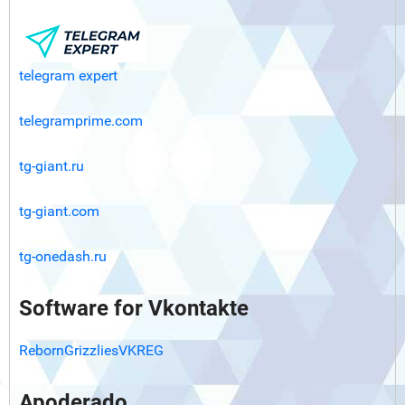
telegram expert
telegramprime.com
tg-giant.ru
tg-giant.com
tg-onedash.ru
Software for Vkontakte
RebornGrizzliesVKREG
Apoderado