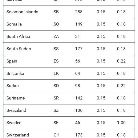
Solomon Islands
SB
288
0.15
0.18
Somalia
SO
149
0.15
0.18
South Africa
ZA
31
0.15
0.18
South Sudan
SS
177
0.15
0.18
Spain
ES
56
0.15
0.22
Sri Lanka
LK
64
0.15
0.18
Sudan
SD
98
0.15
0.22
Suriname
SR
142
0.15
0.18
Swaziland
SZ
106
0.15
0.18
Sweden
SE
46
0.15
1.00
Switzerland
CH
173
0.15
0.18