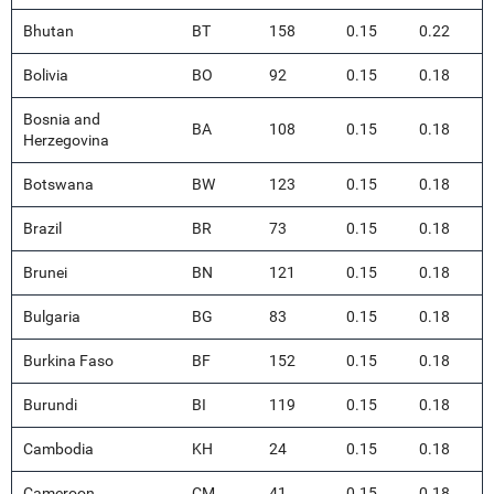
Bhutan
BT
158
0.15
0.22
Bolivia
BO
92
0.15
0.18
Bosnia and
BA
108
0.15
0.18
Herzegovina
Botswana
BW
123
0.15
0.18
Brazil
BR
73
0.15
0.18
Brunei
BN
121
0.15
0.18
Bulgaria
BG
83
0.15
0.18
Burkina Faso
BF
152
0.15
0.18
Burundi
BI
119
0.15
0.18
Cambodia
KH
24
0.15
0.18
Cameroon
CM
41
0.15
0.18