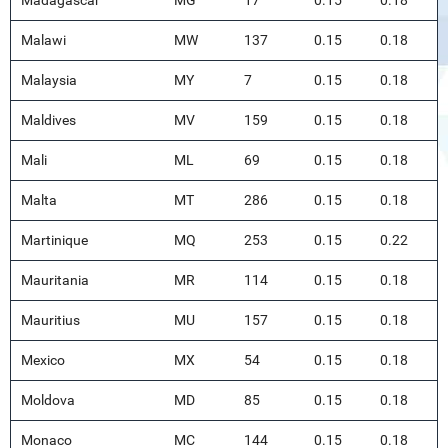
Malawi
MW
137
0.15
0.18
Malaysia
MY
7
0.15
0.18
Maldives
MV
159
0.15
0.18
Mali
ML
69
0.15
0.18
Malta
MT
286
0.15
0.18
Martinique
MQ
253
0.15
0.22
Mauritania
MR
114
0.15
0.18
Mauritius
MU
157
0.15
0.18
Mexico
MX
54
0.15
0.18
Moldova
MD
85
0.15
0.18
Monaco
MC
144
0.15
0.18