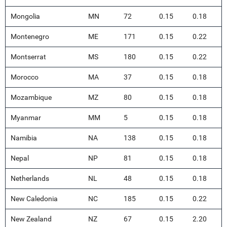
Mongolia
MN
72
0.15
0.18
Montenegro
ME
171
0.15
0.22
Montserrat
MS
180
0.15
0.22
Morocco
MA
37
0.15
0.18
Mozambique
MZ
80
0.15
0.18
Myanmar
MM
5
0.15
0.18
Namibia
NA
138
0.15
0.18
Nepal
NP
81
0.15
0.18
Netherlands
NL
48
0.15
0.18
New Caledonia
NC
185
0.15
0.22
New Zealand
NZ
67
0.15
2.20