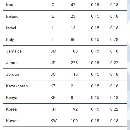
Iraq
IQ
47
0.15
0.18
Ireland
IE
23
0.15
0.18
Israel
IL
13
0.15
0.18
Italy
IT
86
0.15
0.78
Jamaica
JM
103
0.15
0.18
Japan
JP
278
0.15
0.22
Jordan
JO
116
0.15
0.18
Kazakhstan
KZ
2
0.15
0.18
Kenya
KE
8
0.15
0.18
Korea
KR
192
0.15
0.22
Kuwait
KW
100
0.15
0.18