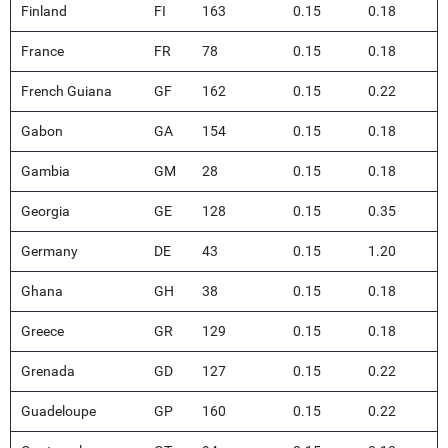
Finland
FI
163
0.15
0.18
France
FR
78
0.15
0.18
French Guiana
GF
162
0.15
0.22
Gabon
GA
154
0.15
0.18
Gambia
GM
28
0.15
0.18
Georgia
GE
128
0.15
0.35
Germany
DE
43
0.15
1.20
Ghana
GH
38
0.15
0.18
Greece
GR
129
0.15
0.18
Grenada
GD
127
0.15
0.22
Guadeloupe
GP
160
0.15
0.22