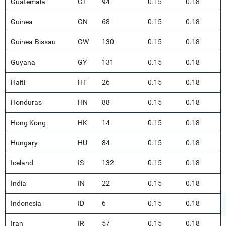
Guatemala
GT
94
0.15
0.18
Guinea
GN
68
0.15
0.18
Guinea-Bissau
GW
130
0.15
0.18
Guyana
GY
131
0.15
0.18
Haiti
HT
26
0.15
0.18
Honduras
HN
88
0.15
0.18
Hong Kong
HK
14
0.15
0.18
Hungary
HU
84
0.15
0.18
Iceland
IS
132
0.15
0.18
India
IN
22
0.15
0.18
Indonesia
ID
6
0.15
0.18
Iran
IR
57
0.15
0.18