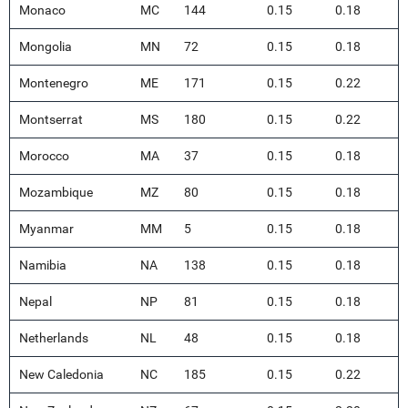
Monaco
MC
144
0.15
0.18
Mongolia
MN
72
0.15
0.18
Montenegro
ME
171
0.15
0.22
Montserrat
MS
180
0.15
0.22
Morocco
MA
37
0.15
0.18
Mozambique
MZ
80
0.15
0.18
Myanmar
MM
5
0.15
0.18
Namibia
NA
138
0.15
0.18
Nepal
NP
81
0.15
0.18
Netherlands
NL
48
0.15
0.18
New Caledonia
NC
185
0.15
0.22