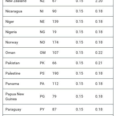
New Zealand
NZ
67
0.15
2.20
Nicaragua
NI
90
0.15
0.18
Niger
NE
139
0.15
0.18
Nigeria
NG
19
0.15
0.18
Norway
NO
174
0.15
0.18
Oman
OM
107
0.15
0.22
Pakistan
PK
66
0.15
0.21
Palestine
PS
190
0.15
0.18
Panama
PA
112
0.15
0.18
Papua New
PG
79
0.15
0.18
Guinea
Paraguay
PY
87
0.15
0.18