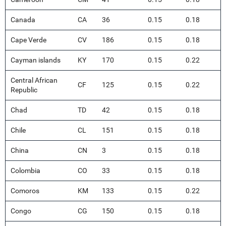
Canada
CA
36
0.15
0.18
Cape Verde
CV
186
0.15
0.18
Cayman islands
KY
170
0.15
0.22
Central African
CF
125
0.15
0.22
Republic
Chad
TD
42
0.15
0.18
Chile
CL
151
0.15
0.18
China
CN
3
0.15
0.18
Colombia
CO
33
0.15
0.18
Comoros
KM
133
0.15
0.22
Congo
CG
150
0.15
0.18