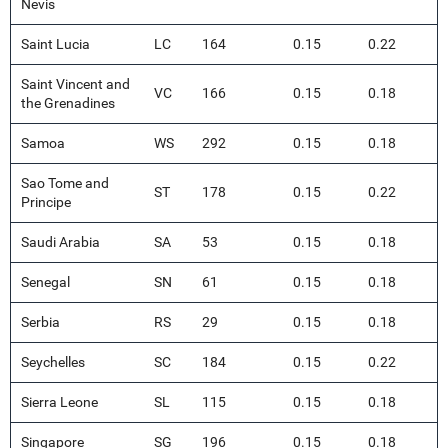
Nevis
Saint Lucia
LC
164
0.15
0.22
Saint Vincent and
VC
166
0.15
0.18
the Grenadines
Samoa
WS
292
0.15
0.18
Sao Tome and
ST
178
0.15
0.22
Principe
Saudi Arabia
SA
53
0.15
0.18
Senegal
SN
61
0.15
0.18
Serbia
RS
29
0.15
0.18
Seychelles
SC
184
0.15
0.22
Sierra Leone
SL
115
0.15
0.18
Singapore
SG
196
0.15
0.18